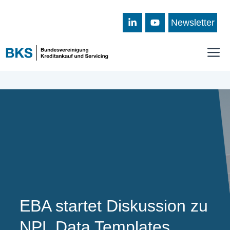
Zum
Inhalt
Newsletter
springen
M
EBA startet Diskussion zu
NPL Data Templates