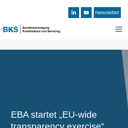
Zum
Inhalt
Newsletter
springen
M
EBA startet „EU-wide
transparency exercise“