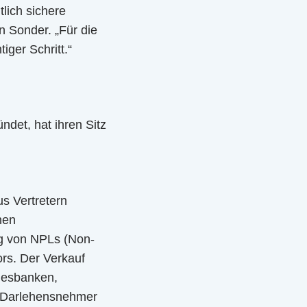
tlich sichere
n Sonder. „Für die
iger Schritt.“
det, hat ihren Sitz
s Vertretern
nen
ng von NPLs (Non-
ors. Der Verkauf
desbanken,
an Darlehensnehmer