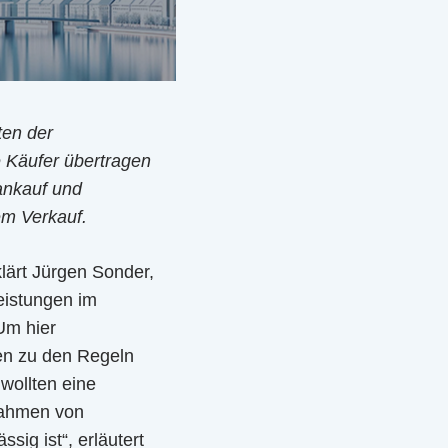
ten der
 Käufer übertragen
ankauf und
em Verkauf.
klärt Jürgen Sonder,
eistungen im
Um hier
ten zu den Regeln
wollten eine
 Rahmen von
ig ist“, erläutert