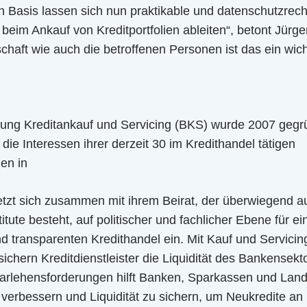
en Basis lassen sich nun praktikable und datenschutzrech
eim Ankauf von Kreditportfolien ableiten“, betont Jürge
chaft wie auch die betroffenen Personen ist das ein wicht
ung Kreditankauf und Servicing (BKS) wurde 2007 gegrün
tt die Interessen ihrer derzeit 30 im Kredithandel tätigen
en in
etzt sich zusammen mit ihrem Beirat, der überwiegend au
itute besteht, auf politischer und fachlicher Ebene für ei
nd transparenten Kredithandel ein. Mit Kauf und Servici
ichern Kreditdienstleister die Liquidität des Bankensekt
arlehensforderungen hilft Banken, Sparkassen und Lan
u verbessern und Liquidität zu sichern, um Neukredite 