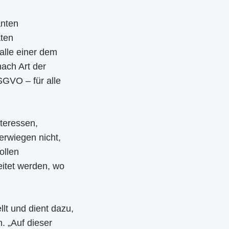
anten
aten
Falle einer dem
nach Art der
SGVO – für alle
nteressen,
erwiegen nicht,
ollen
itet werden, wo
lt und dient dazu,
. „Auf dieser