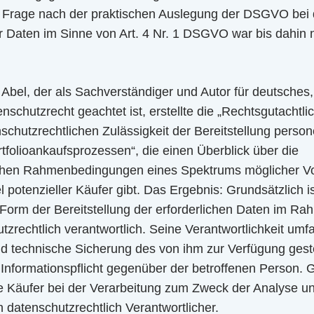
 Frage nach der praktischen Auslegung der DSGVO bei 
Daten im Sinne von Art. 4 Nr. 1 DSGVO war bis dahin n
 B. Abel, der als Sachverständiger und Autor für deutsche
enschutzrecht geachtet ist, erstellte die „Rechtsgutacht
nschutzrechtlichen Zulässigkeit der Bereitstellung pers
folioankaufsprozessen“, die einen Überblick über die
ichen Rahmenbedingungen eines Spektrums möglicher 
 potenzieller Käufer gibt. Das Ergebnis: Grundsätzlich is
n Form der Bereitstellung der erforderlichen Daten im R
tzrechtlich verantwortlich. Seine Verantwortlichkeit umf
nd technische Sicherung des von ihm zur Verfügung ges
Informationspflicht gegenüber der betroffenen Person. Gl
le Käufer bei der Verarbeitung zum Zweck der Analyse u
datenschutzrechtlich Verantwortlicher.