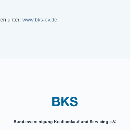
nen unter:
www.bks-ev.de
.
Bundesvereinigung Kreditankauf und Servicing e.V.