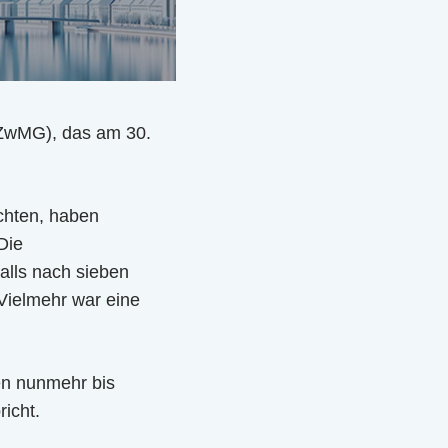
rZwMG), das am 30.
chten, haben
Die
falls nach sieben
Vielmehr war eine
en nunmehr bis
icht.