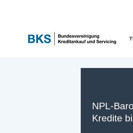
Zum
Inhalt
springen
T
NPL-Baro
Kredite b