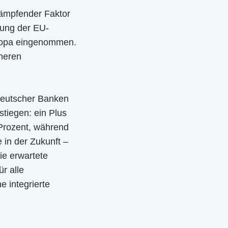
dämpfender Faktor
zung der EU-
uropa eingenommen.
öheren
deutscher Banken
tiegen: ein Plus
 Prozent, während
e in der Zukunft –
ie erwartete
ür alle
e integrierte