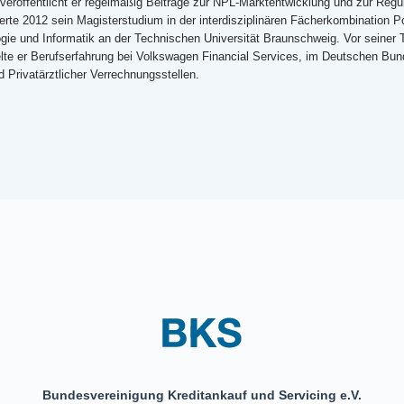
veröffentlicht er regelmäßig Beiträge zur NPL-Marktentwicklung und zur Regul
erte 2012 sein Magisterstudium in der interdisziplinären Fächerkombination Po
gie und Informatik an der Technischen Universität Braunschweig. Vor seiner 
te er Berufserfahrung bei Volkswagen Financial Services, im Deutschen Bu
 Privatärztlicher Verrechnungsstellen.
Bundesvereinigung Kreditankauf und Servicing e.V.