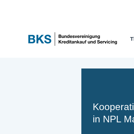
Zum
Inhalt
springen
T
Kooperati
in NPL M