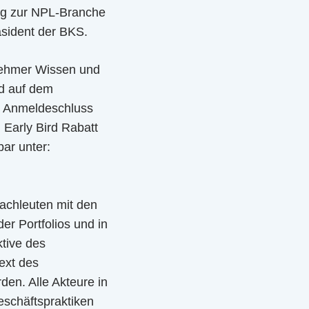
ug zur NPL-Branche
äsident der BKS.
lnehmer Wissen und
nd auf dem
2, Anmeldeschluss
 Early Bird Rabatt
bar unter:
fachleuten mit den
er Portfolios und in
ktive des
ext des
den. Alle Akteure in
eschäftspraktiken