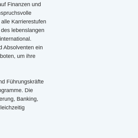
 auf Finanzen und
nspruchsvolle
lle Karrierestufen
ip des lebenslangen
nternational.
d Absolventen ein
boten, um ihre
nd Führungskräfte
rogramme. Die
ierung, Banking,
leichzeitig