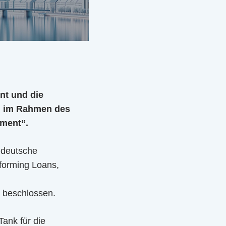
nt und die
en im Rahmen des
tment“.
r deutsche
rforming Loans,
“ beschlossen.
ank für die