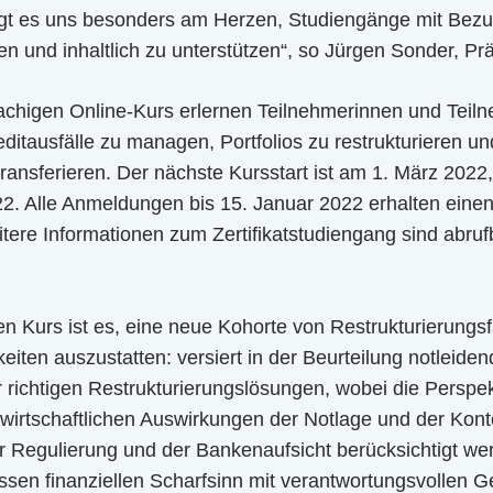
iegt es uns besonders am Herzen, Studiengänge mit Bez
n und inhaltlich zu unterstützen“, so Jürgen Sonder, Pr
achigen Online-Kurs erlernen Teilnehmerinnen und Tei
ditausfälle zu managen, Portfolios zu restrukturieren u
ransferieren. Der nächste Kursstart ist am 1. März 202
22. Alle Anmeldungen bis 15. Januar 2022 erhalten einen
itere Informationen zum Zertifikatstudiengang sind abruf
sen Kurs ist es, eine neue Kohorte von Restrukturierungs
iten auszustatten: versiert in der Beurteilung notleidend
 richtigen Restrukturierungslösungen, wobei die Perspe
 wirtschaftlichen Auswirkungen der Notlage und der Kont
r Regulierung und der Bankenaufsicht berücksichtigt wer
sen finanziellen Scharfsinn mit verantwortungsvollen G